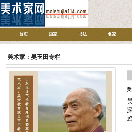
首页
画家
书法
名家
美术家：吴玉田专栏
美